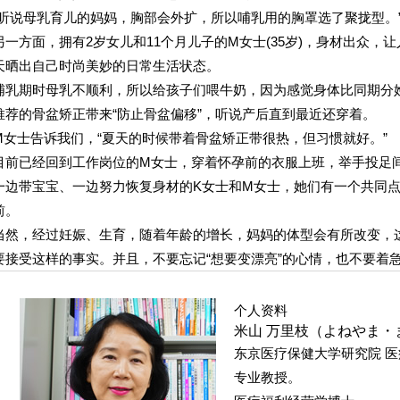
“听说母乳育儿的妈妈，胸部会外扩，所以哺乳用的胸罩选了聚拢型。”(
另一方面，拥有2岁女儿和11个月儿子的M女士(35岁)，身材出众，让人
天晒出自己时尚美妙的日常生活状态。
哺乳期时母乳不顺利，所以给孩子们喂牛奶，因为感觉身体比同期分
推荐的骨盆矫正带来“防止骨盆偏移”，听说产后直到最近还穿着。
M女士告诉我们，“夏天的时候带着骨盆矫正带很热，但习惯就好。”
目前已经回到工作岗位的M女士，穿着怀孕前的衣服上班，举手投足
一边带宝宝、一边努力恢复身材的K女士和M女士，她们有一个共同
前。
当然，经过妊娠、生育，随着年龄的增长，妈妈的体型会有所改变，这
要接受这样的事实。并且，不要忘记“想要变漂亮”的心情，也不要着
个人资料
米山 万里枝（よねやま・
东京医疗保健大学研究院 医
专业教授。