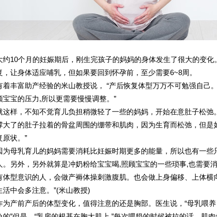
大约10个月的妊娠期后，刚生完孩子的妈妈的身体发生了很大的变化
复，让身体适应哺乳，但如果要回到怀孕前，至少需要6~8周。
有着丰富助产经验的米山教授说， “产后恢复体型万万不可勉强自己
顾宝宝的压力,所以更需要慢慢调整。”
就这样，不知不觉育儿负担稍微轻了一些的妈妈，开始在意肚子松弛
撑大了的肚子拉着的骨盆周围的绷带和肌肉，因为生育而松弛，但是
复原状。”
因为母乳育儿的妈妈需要消耗比妊娠时期更多的能量，所以也有一些
人。另外，另外就算是冲奶粉给宝宝喝,照顾宝宝的一些琐事,也需要
有体型意识的人，会做产褥体操刺激腹肌。也会做上身偏移、上体横
生活中会多注意。”(米山教授)
作为产前产后的体型变化，值得注意的还是胸部。医生说，“母乳喂
免的”但是，“乳房的根基在胸大肌上.”每次喂奶的时候被拉的话，肌