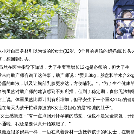
从小对自己身材引以为傲的K女士(32岁、9个月的男孩的妈妈)回过
落，想回到过去。
“虽然在医生指导下知道，为了生宝宝增长12kg是必须的，但为了生一
后来向助产师咨询了这件事，助产师说：“婴儿3kg，胎盘和羊水合2k
必需的血液，以及让胸部乳腺更发达，方便哺乳。”，“为了生个健康
当初虽然对助产师的建议感到不知所措，但到了稳定期，食欲无法抑制，
女士说。体重虽然比原计划有所增加，但平安生下一个重3,210g的健
现在每天为孩子忙碌奔波的K女士最担心的是“松弛的肚子”。
K女士感慨道：“有一点点回到怀孕前的感觉，但也不是完全恢复，开
不通啦。我还是要认真开始减肥了。”
像最近很多妈妈一样，一边在意着身材一边抚养孩子的K女士，在调