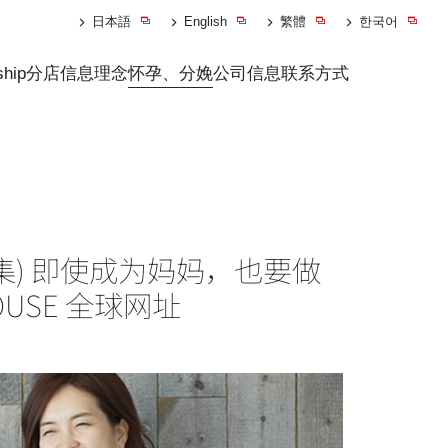
日本語
English
繁體
한국어
ship
分店信息
理念
怀孕、分娩
公司信息
联系方式
) 即使成为妈妈，也要做
HOUSE 全球网址