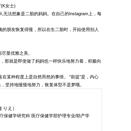
K女士)
无法想象是二胎的妈妈。在自己的Instagram上，每
娩的朋友恢复得慢，所以在生二胎时，开始使用别人
间尽显优雅之美。
点，那就是即使做了妈妈也一样快乐地努力着，积极向
在某种程度上是自然而然的事情。 “前提”是，内心
急，坚持地慢慢地努力，恢复体型不是梦哦。
まりえ）
疗保健学研究科 医疗保健学部护理专业/助产学