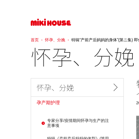
首页
怀孕、分娩
特辑“产前产后妈妈的身体”(第ニ集) 即使
怀孕、分娩
怀孕、分娩
孕产期护理
2
专家分享/疫情期间怀孕与生产的注
意事项
特辑《产前产后妈妈的体型》(第四