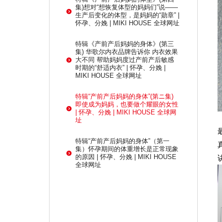
集)想对“想恢复体型的妈妈们”说——
生产后变化的体型，是妈妈的“勋章” |
怀孕、分娩 | MIKI HOUSE 全球网址
特辑《产前产后妈妈的身体》(第三
集) 华歌尔内衣品牌告诉你 内衣效果
大不同 帮助妈妈度过产前产后敏感
时期的“舒适内衣” | 怀孕、分娩 |
MIKI HOUSE 全球网址
特辑“产前产后妈妈的身体”(第ニ集)
即使成为妈妈，也要做个耀眼的女性
| 怀孕、分娩 | MIKI HOUSE 全球网
址
特辑“产前产后妈妈的身体”（第一
集）怀孕期间的体重增长是正常现象
的原因 | 怀孕、分娩 | MIKI HOUSE
全球网址