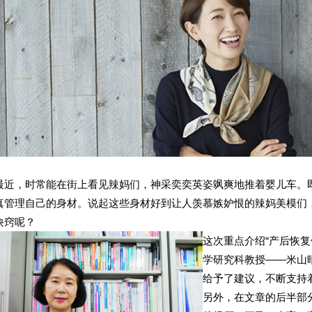
最近，时常能在街上看见辣妈们，神采奕奕英姿飒爽地推着婴儿车。
真管理自己的身材。说起这些身材好到让人羡慕嫉妒恨的辣妈美模们
诀窍呢？
这次重点介绍“产后恢
学研究科教授——米山
给予了建议，不断支持
另外，在文章的后半部