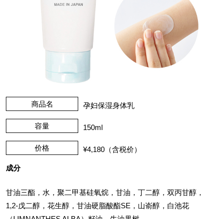
商品名
孕妇保湿身体乳
容量
150ml
价格
¥4,180（含税价）
成分
甘油三酯，水，聚二甲基硅氧烷，甘油，丁二醇，双丙甘醇，
1,2-戊二醇，花生醇，甘油硬脂酸酯SE，山嵛醇，白池花
（LIMNANTHES ALBA）籽油，牛油果树