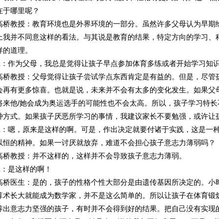
在于哪里呢？
高桥教授：教育环境也是外界环境的一部分。虽然许多父母认为早期
上我并不同意这样的看法。与其说是教育的结果，特定方向的学习、
样的道理。
K：作为父母，我总是觉得让孩子早点参加体育多练或者开始学习知
高桥教授：父母觉得让孩子尝试学点东西肯定是有益的。但是，尽管
会再有更多惊喜。也就是说，未来并不会有太多的变化发生。如果父
将来他/她会成为奥运选手的可能性也不会太高。所以，孩子学习特长不
种方式。如果孩子厌恶所学习的事情，我建议家长不要勉强，或许让
K：嗯，原来是这样的啊。可是，作出决定就要付诸于实践，这是一
以恒的精神。如果一讨厌就放弃，难道不会担心孩子意志力薄弱吗？
高桥教授：并不这样的，这样并不会导致孩子意志力薄弱。
K：是这样的啊！
高桥医生：是的，孩子的性格个性大部分是由遗传基因所决定的。小
算术长大就能成为数学家，并不是这么简单的。所以让孩子在体育锻
养出意志力坚强的孩子，有时并不会得到好的结果。把自己没有实现