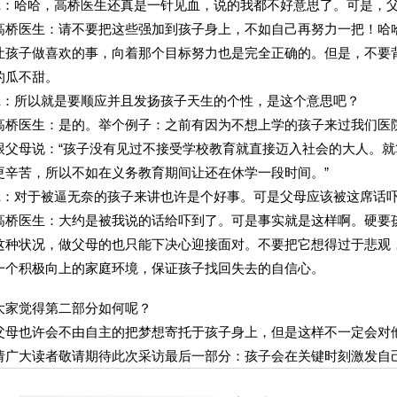
K：哈哈，高桥医生还真是一针见血，说的我都不好意思了。可是，
高桥医生：请不要把这些强加到孩子身上，不如自己再努力一把！哈
让孩子做喜欢的事，向着那个目标努力也是完全正确的。但是，不要
的瓜不甜。
K：所以就是要顺应并且发扬孩子天生的个性，是这个意思吧？
高桥医生：是的。举个例子：之前有因为不想上学的孩子来过我们医院
跟父母说：“孩子没有见过不接受学校教育就直接迈入社会的大人。
更辛苦，所以不如在义务教育期间让还在休学一段时间。”
K：对于被逼无奈的孩子来讲也许是个好事。可是父母应该被这席话
高桥医生：大约是被我说的话给吓到了。可是事实就是这样啊。硬要
这种状况，做父母的也只能下决心迎接面对。不要把它想得过于悲观
一个积极向上的家庭环境，保证孩子找回失去的自信心。
大家觉得第二部分如何呢？
父母也许会不由自主的把梦想寄托于孩子身上，但是这样不一定会对
请广大读者敬请期待此次采访最后一部分：孩子会在关键时刻激发自