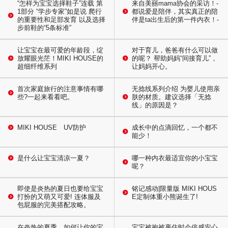
“怎样为宝宝选择鞋子”连载 第
来自美丽mama协会的采访！-
1部分 “学步专家”如是说 爬行
都说爱是陪伴，其实真正的陪
的重要性和足部发育 以及选择
伴是ta出生后的第一件内衣！-
步前鞋的“5条标准”
让宝宝在最可爱的年龄段，绽
对于育儿，爸爸有什么可以做
放耀眼光茫！MIKI HOUSE的
的呢？ 帮助妈妈“间接育儿”，
超细纤维系列
让妈妈开心。
首次家庭旅行的注意事情有哪
无捻线系列介绍 为婴儿使用亲
些?一起来看看吧。
肤的材质。建议选择「无捻
线」的原因是？
MIKI HOUSE UV防护
成长中的点滴回忆，一个都不
能少！
是什么让宝宝清凉一夏？
哪一种内衣最适宜你的小宝宝
呢？
即使是炎热的夏日也要给宝宝
铭记感动|限量版 MIKI HOUS
打扮的又萌又可爱! 连体服及
E定制体重小熊诞生了!
包屁服的完美搭配攻略。
在炎热的夏季，如何让你的宝
宝宝被抱被裹住时会倍感安心,