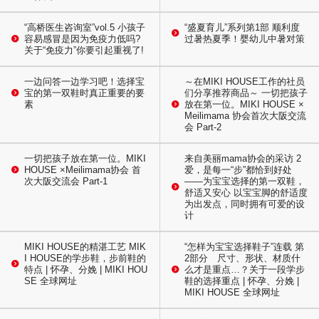
“高桥医生咨询室”vol.5 小孩子
“盛夏育儿”系列第1部 顺利度
容易感冒是因为免疫力低吗?
过暑热夏季！婴幼儿中暑对策
关于“免疫力”你要引起重视了!
一边问答一边学习吧！选择宝
～在MIKI HOUSE工作的社员
宝的第一双鞋时真正重要的要
们分享推荐商品～ 一切把孩子
素
放在第一位。MIKI HOUSE ×
Meilimama 协会首次大阪交流
会 Part-2
一切把孩子放在第一位。MIKI
来自美丽mama协会的采访 2
HOUSE ×Meilimama协会 首
爱，是每一“步”都恰到好处
次大阪交流会 Part-1
——为宝宝选择的第一双鞋，
舒适又安心 以宝宝脚的舒适度
为出发点，同时拥有可爱的设
计
MIKI HOUSE的精湛工艺 MIK
“怎样为宝宝选择鞋子”连载 第
I HOUSE的学步鞋，步前鞋的
2部分 尺寸、形状、材质什
特点 | 怀孕、分娩 | MIKI HOU
么才是重点…？关于一段学步
SE 全球网址
鞋的选择重点 | 怀孕、分娩 |
MIKI HOUSE 全球网址