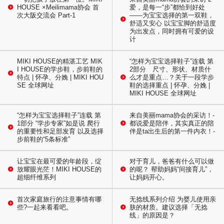
HOUSE ×Meilimama协会 首
爱，是每一“步”都恰到好处
次大阪交流会 Part-1
——为宝宝选择的第一双鞋，
舒适又安心 以宝宝脚的舒适度
为出发点，同时拥有可爱的设
计
MIKI HOUSE的精湛工艺 MIK
“怎样为宝宝选择鞋子”连载 第
I HOUSE的学步鞋，步前鞋的
2部分 尺寸、形状、材质什
特点 | 怀孕、分娩 | MIKI HOU
么才是重点…？关于一段学步
SE 全球网址
鞋的选择重点 | 怀孕、分娩 |
MIKI HOUSE 全球网址
“怎样为宝宝选择鞋子”连载 第
来自美丽mama协会的采访！-
1部分 “学步专家”如是说 爬行
都说爱是陪伴，其实真正的陪
的重要性和足部发育 以及选择
伴是ta出生后的第一件内衣！-
步前鞋的“5条标准”
让宝宝在最可爱的年龄段，绽
对于育儿，爸爸有什么可以做
放耀眼光茫！MIKI HOUSE的
的呢？ 帮助妈妈“间接育儿”，
超细纤维系列
让妈妈开心。
首次家庭旅行的注意事情有哪
无捻线系列介绍 为婴儿使用亲
些?一起来看看吧。
肤的材质。建议选择「无捻
线」的原因是？