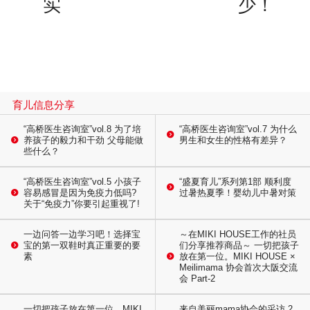
实
少！
育儿信息分享
“高桥医生咨询室”vol.8 为了培
“高桥医生咨询室”vol.7 为什么
养孩子的毅力和干劲 父母能做
男生和女生的性格有差异？
些什么？
“高桥医生咨询室”vol.5 小孩子
“盛夏育儿”系列第1部 顺利度
容易感冒是因为免疫力低吗?
过暑热夏季！婴幼儿中暑对策
关于“免疫力”你要引起重视了!
一边问答一边学习吧！选择宝
～在MIKI HOUSE工作的社员
宝的第一双鞋时真正重要的要
们分享推荐商品～ 一切把孩子
素
放在第一位。MIKI HOUSE ×
Meilimama 协会首次大阪交流
会 Part-2
一切把孩子放在第一位。MIKI
来自美丽mama协会的采访 2