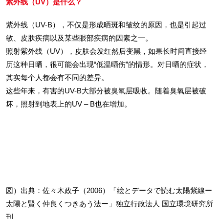
紫外线（UV）是什么？
紫外线（UV-B），不仅是形成晒斑和皱纹的原因，也是引起过
敏、皮肤疾病以及某些眼部疾病的因素之一。
照射紫外线（UV），皮肤会发红然后变黑，如果长时间直接经
历这种日晒，很可能会出现“低温晒伤”的情形。对日晒的症状，
其实每个人都会有不同的差异。
这些年来，有害的UV-B大部分被臭氧层吸收。随着臭氧层被破
坏，照射到地表上的UV – B也在增加。
図）出典：佐々木政子（2006）「絵とデータで読む太陽紫線ー
太陽と賢く仲良くつきあう法ー」独立行政法人 国立環境研究所
刊