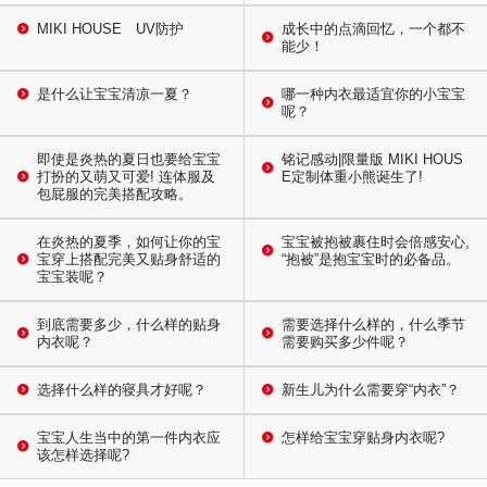
MIKI HOUSE UV防护
成长中的点滴回忆，一个都不
能少！
是什么让宝宝清凉一夏？
哪一种内衣最适宜你的小宝宝
呢？
即使是炎热的夏日也要给宝宝
铭记感动|限量版 MIKI HOUS
打扮的又萌又可爱! 连体服及
E定制体重小熊诞生了!
包屁服的完美搭配攻略。
在炎热的夏季，如何让你的宝
宝宝被抱被裹住时会倍感安心,
宝穿上搭配完美又贴身舒适的
“抱被”是抱宝宝时的必备品。
宝宝装呢？
到底需要多少，什么样的贴身
需要选择什么样的，什么季节
内衣呢？
需要购买多少件呢？
选择什么样的寝具才好呢？
新生儿为什么需要穿“内衣”？
宝宝人生当中的第一件内衣应
怎样给宝宝穿贴身内衣呢?
该怎样选择呢?