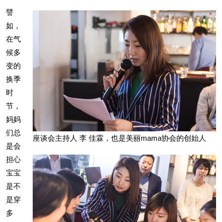
譬
如，
在气
候多
变的
换季
时
节，
妈妈
们总
座谈会主持人 李 佳霖，也是美丽mama协会的创始人
是会
担心
宝宝
是不
是穿
多