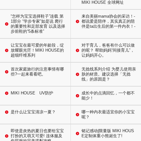
MIKI HOUSE 全球网址
“怎样为宝宝选择鞋子”连载 第
来自美丽mama协会的采访！-
1部分 “学步专家”如是说 爬行
都说爱是陪伴，其实真正的陪
的重要性和足部发育 以及选择
伴是ta出生后的第一件内衣！-
步前鞋的“5条标准”
让宝宝在最可爱的年龄段，绽
对于育儿，爸爸有什么可以做
放耀眼光茫！MIKI HOUSE的
的呢？ 帮助妈妈“间接育儿”，
超细纤维系列
让妈妈开心。
首次家庭旅行的注意事情有哪
无捻线系列介绍 为婴儿使用亲
些?一起来看看吧。
肤的材质。建议选择「无捻
线」的原因是？
MIKI HOUSE UV防护
成长中的点滴回忆，一个都不
能少！
是什么让宝宝清凉一夏？
哪一种内衣最适宜你的小宝宝
呢？
即使是炎热的夏日也要给宝宝
铭记感动|限量版 MIKI HOUS
打扮的又萌又可爱! 连体服及
E定制体重小熊诞生了!
包屁服的完美搭配攻略。