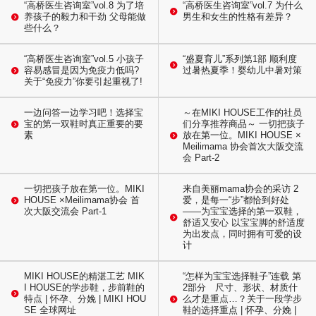
“高桥医生咨询室”vol.8 为了培
“高桥医生咨询室”vol.7 为什么
养孩子的毅力和干劲 父母能做
男生和女生的性格有差异？
些什么？
“高桥医生咨询室”vol.5 小孩子
“盛夏育儿”系列第1部 顺利度
容易感冒是因为免疫力低吗?
过暑热夏季！婴幼儿中暑对策
关于“免疫力”你要引起重视了!
一边问答一边学习吧！选择宝
～在MIKI HOUSE工作的社员
宝的第一双鞋时真正重要的要
们分享推荐商品～ 一切把孩子
素
放在第一位。MIKI HOUSE ×
Meilimama 协会首次大阪交流
会 Part-2
一切把孩子放在第一位。MIKI
来自美丽mama协会的采访 2
HOUSE ×Meilimama协会 首
爱，是每一“步”都恰到好处
次大阪交流会 Part-1
——为宝宝选择的第一双鞋，
舒适又安心 以宝宝脚的舒适度
为出发点，同时拥有可爱的设
计
MIKI HOUSE的精湛工艺 MIK
“怎样为宝宝选择鞋子”连载 第
I HOUSE的学步鞋，步前鞋的
2部分 尺寸、形状、材质什
特点 | 怀孕、分娩 | MIKI HOU
么才是重点…？关于一段学步
SE 全球网址
鞋的选择重点 | 怀孕、分娩 |