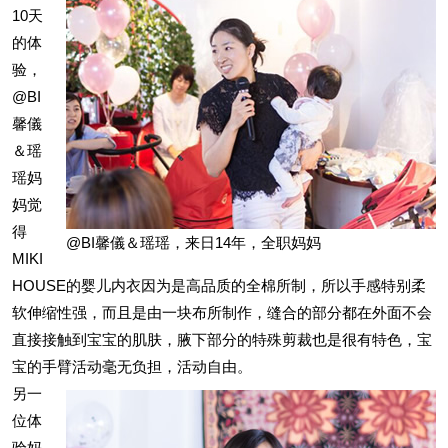
10天
的体
验，
@BI
馨儀
＆瑶
瑶妈
妈觉
得
@BI馨儀＆瑶瑶，来日14年，全职妈妈
MIKI
HOUSE的婴儿内衣因为是高品质的全棉所制，所以手感特别柔
软伸缩性强，而且是由一块布所制作，缝合的部分都在外面不会
直接接触到宝宝的肌肤，腋下部分的特殊剪裁也是很有特色，宝
宝的手臂活动毫无负担，活动自由。
另一
位体
验妈