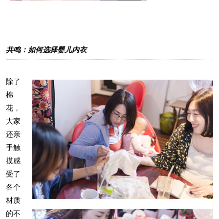
共鸣：如何选择婴儿内衣
除了
棉
花，
大家
还亲
手触
摸感
受了
各个
材质
的不