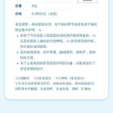
容量
47g
价格
4,180日元（含税）
多层屏障，保持肌肤水润。在干燥的季节或者容易干燥的
部位集中护理。
※1
添加了可在肌肤上形成柔软油性保护膜的角鲨烷，
※2
以及在肌肤上融化的天然蜂蜡。
多层保湿保护膜，
※3
持久锁水滋润肌肤。
虽为面霜质地，但不厚重，触感柔和。易推开，涂抹
轻松方便。
为了让爸爸妈妈享受肌肤护理的乐趣，在瓶身进行了
舒适拿握的设计。
※1弱酸性 ※2保湿成分 ※3 蜂蜡（保湿成分）
※不含石油系界面活性剂、动物由来成份、紫外线吸收剂、
对羟基本甲酸酯、合成香料、合成色素、酒精、矿物油