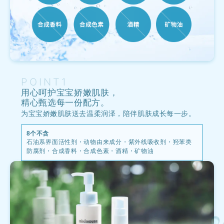
POINT1
用心呵护宝宝娇嫩肌肤，
精心甄选每一份配方。
为宝宝娇嫩肌肤送去温柔润泽，陪伴肌肤成长每一步。
8个不含
石油系界面活性剂・动物由来成分・紫外线吸收剂・羟苯类
防腐剂・合成香料・合成色素・酒精・矿物油