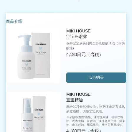
商品介绍
MIKI HOUSE
宝宝沐浴露
保持宝宝从头到脚全身肌肤的清洁
（※弱
酸性)
4,180日元
（含税）
点击购买
MIKI HOUSE
宝宝精油
配合10种天然植物油，补充还未发育成熟
的皮脂膜，调整宝宝肌肤。
※辛酸/癸酸甘油酯、油橄榄果油、霍霍巴籽
油、乳木果脂、苜蓿油、澳洲坚果仁油、鳄梨
油、山茶籽油、甜扁桃油、摩洛哥坚果核油
4,180日元
（含税）