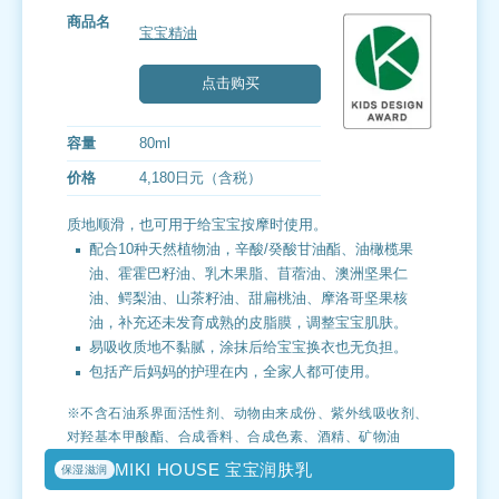
商品名
宝宝精油
点击购买
容量
80ml
价格
4,180日元（含税）
质地顺滑，也可用于给宝宝按摩时使用。
配合10种天然植物油，辛酸/癸酸甘油酯、油橄榄果
油、霍霍巴籽油、乳木果脂、苜蓿油、澳洲坚果仁
油、鳄梨油、山茶籽油、甜扁桃油、摩洛哥坚果核
油，补充还未发育成熟的皮脂膜，调整宝宝肌肤。
易吸收质地不黏腻，涂抹后给宝宝换衣也无负担。
包括产后妈妈的护理在内，全家人都可使用。
※不含石油系界面活性剂、动物由来成份、紫外线吸收剂、
对羟基本甲酸酯、合成香料、合成色素、酒精、矿物油
MIKI HOUSE 宝宝润肤乳
保湿滋润