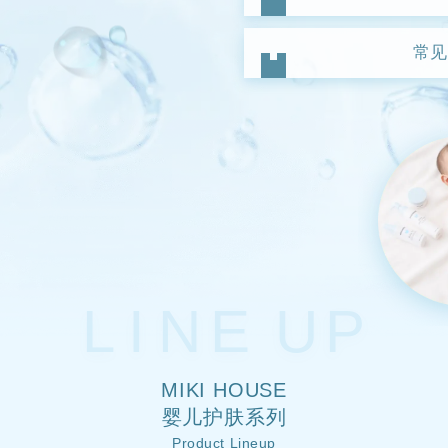
常见
LI
N
E
U
P
MIKI HOUSE
婴儿护肤系列
Product Lineup