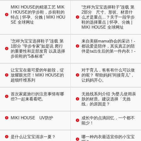
MIKI HOUSE的精湛工艺 MIK
“怎样为宝宝选择鞋子”连载 第
I HOUSE的学步鞋，步前鞋的
2部分 尺寸、形状、材质什
特点 | 怀孕、分娩 | MIKI HOU
么才是重点…？关于一段学步
SE 全球网址
鞋的选择重点 | 怀孕、分娩 |
MIKI HOUSE 全球网址
“怎样为宝宝选择鞋子”连载 第
来自美丽mama协会的采访！-
1部分 “学步专家”如是说 爬行
都说爱是陪伴，其实真正的陪
的重要性和足部发育 以及选择
伴是ta出生后的第一件内衣！-
步前鞋的“5条标准”
让宝宝在最可爱的年龄段，绽
对于育儿，爸爸有什么可以做
放耀眼光茫！MIKI HOUSE的
的呢？ 帮助妈妈“间接育儿”，
超细纤维系列
让妈妈开心。
首次家庭旅行的注意事情有哪
无捻线系列介绍 为婴儿使用亲
些?一起来看看吧。
肤的材质。建议选择「无捻
线」的原因是？
MIKI HOUSE UV防护
成长中的点滴回忆，一个都不
能少！
是什么让宝宝清凉一夏？
哪一种内衣最适宜你的小宝宝