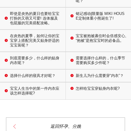
呢？
即使是炎热的夏日也要给宝宝
铭记感动|限量版 MIKI HOUS
打扮的又萌又可爱! 连体服及
E定制体重小熊诞生了!
包屁服的完美搭配攻略。
在炎热的夏季，如何让你的宝
宝宝被抱被裹住时会倍感安心,
宝穿上搭配完美又贴身舒适的
“抱被”是抱宝宝时的必备品。
宝宝装呢？
到底需要多少，什么样的贴身
需要选择什么样的，什么季节
内衣呢？
需要购买多少件呢？
选择什么样的寝具才好呢？
新生儿为什么需要穿“内衣”？
宝宝人生当中的第一件内衣应
怎样给宝宝穿贴身内衣呢?
该怎样选择呢?
返回怀孕、分娩