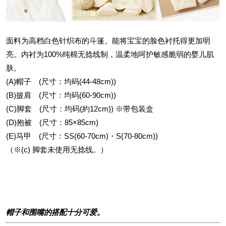
面料为高档白色针织布的斗篷。能将宝宝的脸色衬托得更加明
亮。内衬为100%纯棉无捻线制，温柔地呵护敏感脆弱的婴儿肌
肤。
(A)帽子 (尺寸：均码(44-48cm))
(B)披肩 (尺寸：均码(60-90cm))
(C)脚套 (尺寸：均码(約12cm)) ※带包装盒
(D)抱被 (尺寸：85×85cm)
(E)马甲 (尺寸：SS(60-70cm)・S(70-80cm))
（※(c) 脚套未使用无捻线。）
帽子和围嘴的搭配十分可爱。