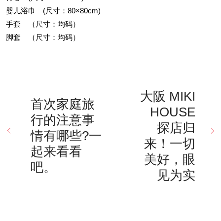
婴儿浴巾 (尺寸：80×80cm)
手套 （尺寸：均码）
脚套 （尺寸：均码）
大阪 MIKI
首次家庭旅
HOUSE
行的注意事
探店归
情有哪些?一
来！一切
起来看看
美好，眼
吧。
见为实