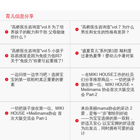
育儿信息分享
“高桥医生咨询室”vol.8 为了培
“高桥医生咨询室”vol.7 为什么
养孩子的毅力和干劲 父母能做
男生和女生的性格有差异？
些什么？
“高桥医生咨询室”vol.5 小孩子
“盛夏育儿”系列第1部 顺利度
容易感冒是因为免疫力低吗?
过暑热夏季！婴幼儿中暑对策
关于“免疫力”你要引起重视了!
一边问答一边学习吧！选择宝
～在MIKI HOUSE工作的社员
宝的第一双鞋时真正重要的要
们分享推荐商品～ 一切把孩子
素
放在第一位。MIKI HOUSE ×
Meilimama 协会首次大阪交流
会 Part-2
一切把孩子放在第一位。MIKI
来自美丽mama协会的采访 2
HOUSE ×Meilimama协会 首
爱，是每一“步”都恰到好处
次大阪交流会 Part-1
——为宝宝选择的第一双鞋，
舒适又安心 以宝宝脚的舒适度
为出发点，同时拥有可爱的设
计