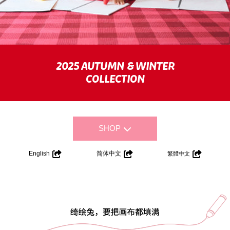
2025 AUTUMN & WINTER
COLLECTION
SHOP
English
简体中文
繁體中文