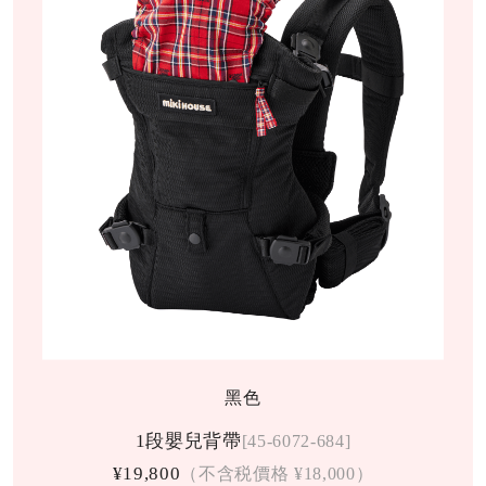
黑色
1段嬰兒背帶
[45-6072-684]
¥19,800
（不含税價格 ¥18,000）