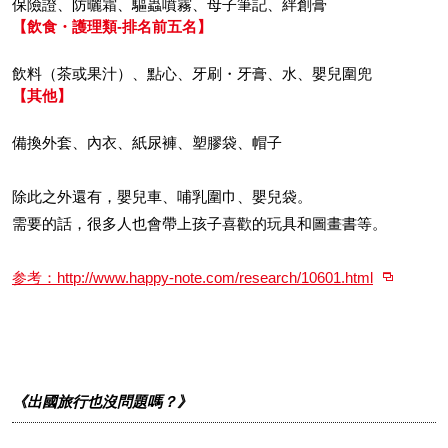
保險證、防曬霜、驅蟲噴霧、母子筆記、絆創膏
【飲食・護理類-排名前五名】
飲料（茶或果汁）、點心、牙刷・牙膏、水、嬰兒圍兜
【其他】
備換外套、內衣、紙尿褲、塑膠袋、帽子
除此之外還有，嬰兒車、哺乳圍巾、嬰兒袋。
需要的話，很多人也會帶上孩子喜歡的玩具和圖畫書等。
参考：http://www.happy-note.com/research/10601.html
《出國旅行也沒問題嗎？》