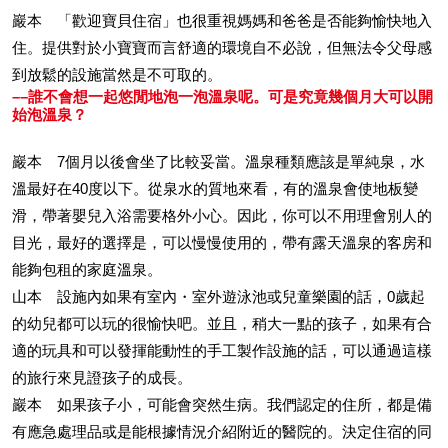
巖本 「歡迎寶貝住宿」也很重視媽媽和爸爸是否能夠愉快地入
住。提供對於小寶寶而言舒適的環境自不必說，但無法令父母感
到放鬆的設施當然是不可取的。
––誰不會想一起悠閒地泡一泡溫泉呢。可是究竟幾個月大可以開
始泡溫泉？
巖本 7個月以後會坐了比較妥當。溫泉種類應該是單純泉，水
溫最好在40度以下。從泉水的質地來看，有的溫泉會使地板變
滑，帶著嬰兒入浴需要格外小心。因此，你可以不用理會別人的
目光，最好的選擇是，可以慢慢使用的，帶有露天溫泉的客房和
能夠包租的家庭溫泉。
山本 設施內如果有室內・室外遊泳池或兒童樂園的話，0歲起
的幼兒都可以玩的很愉快吧。並且，稍大一點的孩子，如果有合
適的玩具和可以發揮能動性的手工製作設施的話，可以通過這樣
的旅行來見證孩子的成長。
巖本 如果孩子小，可能會突然生病。我們認定的住所，都是備
有應急處理品或是能根據情況介紹附近的醫院的。決定住宿的同