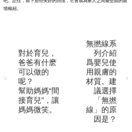
吧。記住，留下那些美好的回憶，它會成為家人之間最堅固的親
情樞紐。
無撚線系
對於育兒，
列介紹
爸爸有什麽
爲嬰兒使
可以做的
用親膚的
呢？
材質。建
幫助媽媽“間
議選擇
接育兒”，讓
「無撚
媽媽微笑。
線」的原
因是？