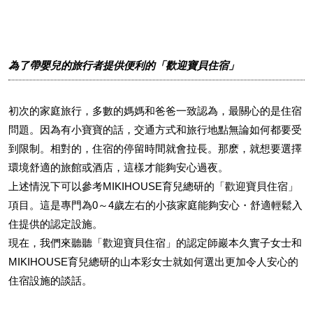
為了帶嬰兒的旅行者提供便利的「歡迎寶貝住宿」
初次的家庭旅行，多數的媽媽和爸爸一致認為，最關心的是住宿
問題。因為有小寶寶的話，交通方式和旅行地點無論如何都要受
到限制。相對的，住宿的停留時間就會拉長。那麽，就想要選擇
環境舒適的旅館或酒店，這樣才能夠安心過夜。
上述情況下可以參考MIKIHOUSE育兒總研的「歡迎寶貝住宿」
項目。這是專門為0～4歲左右的小孩家庭能夠安心・舒適輕鬆入
住提供的認定設施。
現在，我們來聽聽「歡迎寶貝住宿」的認定師巖本久實子女士和
MIKIHOUSE育兒總研的山本彩女士就如何選出更加令人安心的
住宿設施的談話。