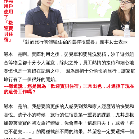
作為
用戶
使用
了
「歡
迎寶
貝住
宿」
「對於旅行初體驗住宿的選擇很重要」巖本女士表示
巖本 是啊。實際利用之後，嬰兒車和嬰兒洗髮精，沙子遊戲組
合等物品都十分令人滿意，除此之外，員工熱情的接待和細心地
關懷也是一直留在記憶之中。 因為最初十分愉快的旅行，讓家庭
旅行有了一個很好的開始。
––難道說，您是因為「歡迎寶貝住宿」非常出色，才選擇了現在
的這份工作嗎？
巖本 是的。我想要讓更多的人感受到我和家人經歷過的快樂和
喜悅。孩子小的時候，旅行的住宿是第一重要的課題，尤其是根
據帶著寶寶的初次旅行體驗，你會產生「還想再去！」或者「再
也不想去……」的兩種截然不同的結果。希望您一定要選擇一個