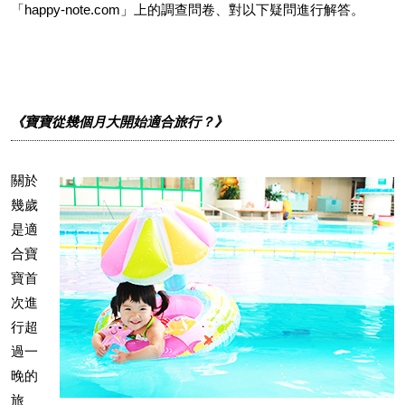
「happy-note.com」上的調查問卷、對以下疑問進行解答。
《寶寶從幾個月大開始適合旅行？》
關於
幾歲
是適
合寶
寶首
次進
行超
過一
晚的
旅