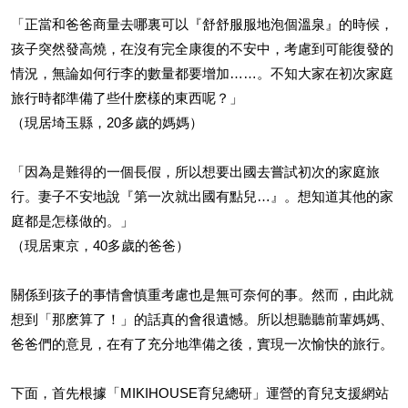
「正當和爸爸商量去哪裏可以『舒舒服服地泡個溫泉』的時候，
孩子突然發高燒，在沒有完全康復的不安中，考慮到可能復發的
情況，無論如何行李的數量都要增加……。不知大家在初次家庭
旅行時都準備了些什麽樣的東西呢？」
（現居埼玉縣，20多歲的媽媽）
「因為是難得的一個長假，所以想要出國去嘗試初次的家庭旅
行。妻子不安地說『第一次就出國有點兒…』。想知道其他的家
庭都是怎樣做的。」
（現居東京，40多歲的爸爸）
關係到孩子的事情會慎重考慮也是無可奈何的事。然而，由此就
想到「那麽算了！」的話真的會很遺憾。所以想聽聽前輩媽媽、
爸爸們的意見，在有了充分地準備之後，實現一次愉快的旅行。
下面，首先根據「MIKIHOUSE育兒總研」運營的育兒支援網站