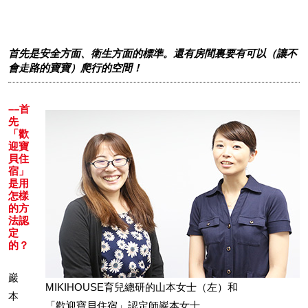
首先是安全方面、衛生方面的標準。還有房間裏要有可以（讓不
會走路的寶寶）爬行的空間！
––首
先
「歡
迎寶
貝住
宿」
是用
怎樣
的方
法認
定
的？
巖
MIKIHOUSE育兒總研的山本女士（左）和
本
「歡迎寶貝住宿」認定師巖本女士