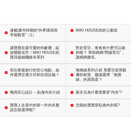
連載|童年時期的“外界環境與
MIKI HOUSE的匠心製造
早期教育”（1）
讓寶寶在最可愛的年齡層，綻
對於育兒，爸爸有什麽可以做
放耀眼光茫！MIKI HOUSE的
的呢？ 幫助媽媽“間接育兒”，
寶貝超細纖維衣系列
讓媽媽微笑。
初次家庭旅行的安心地點，如
無撚線系列介紹 爲嬰兒使用親
何選擇交通方式和住宿設施？
膚的材質。建議選擇「無撚
線」的原因是？
獨具匠心設計 – 貼身內衣介紹
新生兒為什麼需要穿“內衣”?
寶寶人生當中的第一件內衣應
怎樣給寶寶穿貼身內衣呢?
該怎樣選擇呢?