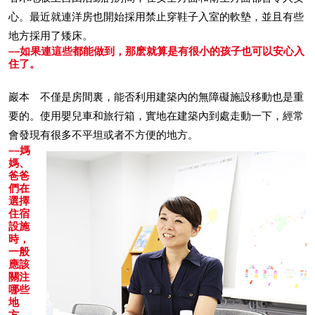
心。最近就連洋房也開始採用禁止穿鞋子入室的軟墊，並且有些
地方採用了矮床。
––如果連這些都能做到，那麽就算是有很小的孩子也可以安心入
住了。
巖本 不僅是房間裏，能否利用建築內的無障礙施設移動也是重
要的。使用嬰兒車和旅行箱，實地在建築內到處走動一下，經常
會發現有很多不平坦或者不方便的地方。
––媽
媽、
爸爸
們在
選擇
住宿
設施
時，
一般
應該
關注
哪些
地
方。