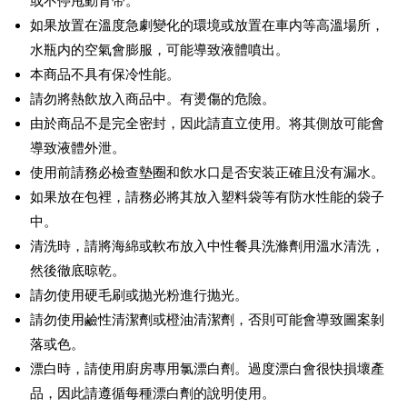
或不停甩動背带。
如果放置在溫度急劇變化的環境或放置在車内等高溫場所，
水瓶内的空氣會膨服，可能導致液體噴出。
本商品不具有保冷性能。
請勿將熱飲放入商品中。有燙傷的危險。
由於商品不是完全密封，因此請直立使用。将其側放可能會
導致液體外泄。
使用前請務必檢查墊圈和飲水口是否安装正確且没有漏水。
如果放在包裡，請務必將其放入塑料袋等有防水性能的袋子
中。
清洗時，請將海綿或軟布放入中性餐具洗滌劑用溫水清洗，
然後徹底晾乾。
請勿使用硬毛刷或抛光粉進行抛光。
請勿使用鹼性清潔劑或橙油清潔劑，否則可能會導致圖案剝
落或色。
漂白時，請使用廚房專用氯漂白劑。過度漂白會很快損壞產
品，因此請遵循每種漂白劑的說明使用。