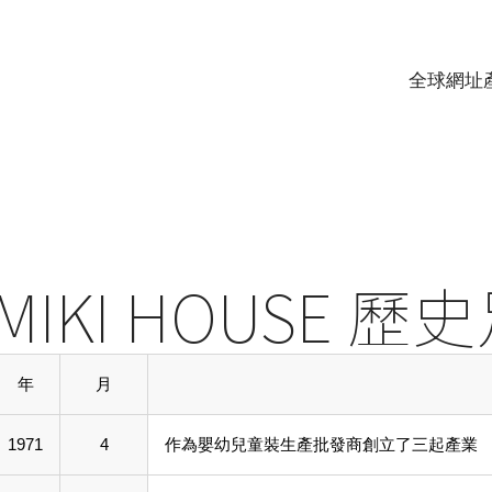
全球網址
MIKI HOUSE 歷
年
月
1971
4
作為嬰幼兒童裝生產批發商創立了三起產業