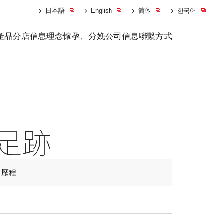
日本語
English
简体
한국어
產品
分店信息
理念
懷孕、分娩
公司信息
聯繫方式
史足跡
歷程