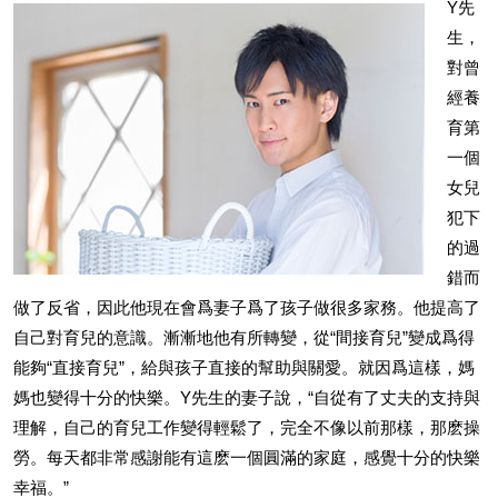
Y先
生，
對曾
經養
育第
一個
女兒
犯下
的過
錯而
做了反省，因此他現在會爲妻子爲了孩子做很多家務。他提高了
自己對育兒的意識。漸漸地他有所轉變，從“間接育兒”變成爲得
能夠“直接育兒”，給與孩子直接的幫助與關愛。就因爲這樣，媽
媽也變得十分的快樂。Y先生的妻子說，“自從有了丈夫的支持與
理解，自己的育兒工作變得輕鬆了，完全不像以前那樣，那麽操
勞。每天都非常感謝能有這麽一個圓滿的家庭，感覺十分的快樂
幸福。”