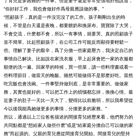
了育兒是多困難的一件事。但是妻子還是非常堅強地對他說道，
“你好好工作，我也會做好作爲母親應該做的事。”
“照顧孩子，真的是一件沒完沒了的工作。孩子剛剛出生的時
候，不管是白天還是夜晚，都要餵奶和換尿布。寶寶除了大哭，
不會交流，什麽都不會，所以一有事情，就要哭。真的照顧孩子
並不簡單。比起照顧孩子，在公司工作可能反而顯得要輕鬆一
些。理解了妻子的艱辛，爲了分擔一些家庭壓力，我決定自己的
事情自己解決。比如說在家洗衣服，早上起床會把一家的衣服都
順便的洗一遍。回家早的時候，買一些菜，讀一些料理書或看一
些料理節目，做當天的晚飯。雖然可能做得不是那麽好吃。當然
吃完飯也會洗碗。一件事堅持做到底，是非常重要的。做做家
務，其實也挺好的，可以把工作上的煩惱都忘掉，換換心情。最
近妻子的肚子一天比一天大了，變得比以前脆弱，所以我希望從
今以後我能爲她做更多的事情，分擔更多的家務。”
所以，通過以上三位爸爸描述的間接育兒經歷來看，他們努力的
共同點都是“想給家人做些什麽”或是“給家庭分擔自己可以做的家
務”而起源的。父親的育兒應從間接育兒開始。間接育兒的堅持