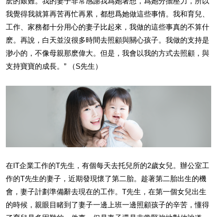
麽的艱難。我的妻子非常感謝我爲她著想，爲她分擔壓力，所以
我覺得我就算再苦再忙再累，都想爲她做這些事情。我和育兒、
工作、家務都十分用心的妻子比起來，我做的這些事真的不算什
麽。再說，白天並沒很多時間去照顧與關心孩子。我做的支持是
渺小的，不像母親那麽偉大。但是，我會以我的方式去照顧，與
支持寶寶的成長。” （S先生）
在IT企業工作的T先生，有個每天去托兒所的2歲女兒。辦公室工
作的T先生的妻子，近期發現懷了第二胎。趁著第二胎出生的機
會，妻子計劃準備辭去現在的工作。T先生，在第一個女兒出生
的時候，親眼目睹到了妻子一邊上班一邊照顧孩子的辛苦，懂得