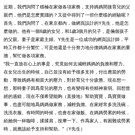
近期，我們詢問了積極在家做各項家務，支持媽媽間接育兒的父
親們，他們是怎麽實踐的？又從中得到了一些什麽樣的經驗呢？
首先，我們詢問了，在東京都內，做網頁設計的Y先生，他是怎
麽做的。他有一個8歲的女兒，和1歲3個月的兒子，是倆個孩子
的父親。妻子是家庭主婦。Y先生是一位成功的網頁設計師，平
時工作都十分繁忙，可是他還是十分努力地分擔媽媽在家裏的重
擔，幫忙做各項家務。
“我一直放在心上的事是，究竟如何去減輕媽媽的負擔和壓力。
在女兒出生的時候，自己並沒有給予很多支持，付出應當的勞
動，導致媽媽有相當大的壓力，對於育兒十分疲憊。現在想一
想，那時妻子因爲育兒的壓力，也有變得有些精神衰弱。回想曾
經的過錯，現在不僅希望能夠（直接地）幫助寶寶，爲寶寶做
事，也盡可能地爲媽媽做家務，減輕負擔。在家經常多洗洗碗，
洗洗衣服。有時間的時候，也會在家做飯。在媽媽勞累的時候，
給她倒一杯咖啡，揉揉肩，按摩一下。作爲家人，有困難或勞累
時，就應該給予支持和幫助。”（Y先生）