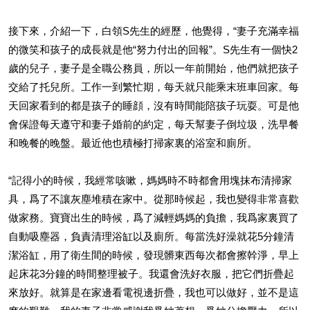
接下來，介紹一下，白領S先生的經歷，他覺得，“妻子充滿幸福
的微笑和孩子的成長就是他“努力付出的回報”。S先生有一個快2
歲的兒子，妻子是全職公務員，所以一年前開始，他們就把孩子
交給了托兒所。工作一到繁忙期，每天就只能乘末班車回家。每
天回家看到的都是孩子的睡顔，沒有時間能陪孩子玩耍。可是他
會保證每天遵守和妻子婚前的約定，每天幫妻子倒垃圾，洗早餐
和晚餐的晚盤。最近他也積極打掃家裏的浴室和廁所。
“記得小的時候，我經常咳嗽，媽媽時不時都會用塊抹布清掃家
具，爲了不讓灰塵堆積在家中。從那時候起，我也變得非常喜歡
做家務。寶寶出生的時候，爲了減輕媽媽的負擔，我爲家裏買了
自動吸塵器，負責清理浴缸以及廁所。每當洗好澡就花5分鐘清
潔浴缸，用了衛生間的時候，發現髒東西每次都會擦幹淨，早上
起床花3分鐘的時間整理被子。我還會洗好衣服，把它們折疊起
來放好。就算是在家邊看電視邊折疊，我也可以做好，並不是這