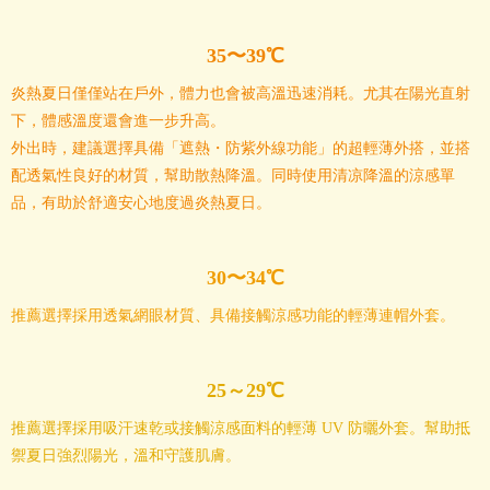
35〜39℃
炎熱夏日僅僅站在戶外，體力也會被高溫迅速消耗。尤其在陽光直射
下，體感溫度還會進一步升高。
外出時，建議選擇具備「遮熱・防紫外線功能」的超輕薄外搭，並搭
配透氣性良好的材質，幫助散熱降溫。同時使用清凉降溫的涼感單
品，有助於舒適安心地度過炎熱夏日。
30〜34℃
推薦選擇採用透氣網眼材質、具備接觸涼感功能的輕薄連帽外套。
25～29℃
推薦選擇採用吸汗速乾或接觸涼感面料的輕薄 UV 防曬外套。幫助抵
禦夏日強烈陽光，溫和守護肌膚。