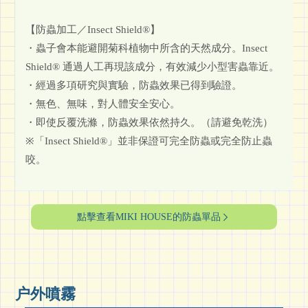
【防蟲加工／Insect Shield®】
・蟲子會本能避開菊科植物中所含的天然成分。Insect
Shield® 通過人工再現該成分，有效減少小型害蟲靠近。
・經過多項研究與實驗，防蟲效果已得到驗證。
・無色、無味，對人體安全安心。
・即使反覆洗滌，防蟲效果依然持久。（請避免乾洗）
※「Insect Shield®」並非保證可完全防蟲或完全防止蟲
咬。
點擊查看MIKI HOUSE的防蟲單品
户外噴霧