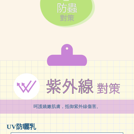
呵護嬌嫩肌膚，抵御紫外線傷害。
UV防曬乳