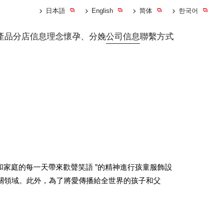
日本語
English
简体
한국어
產品
分店信息
理念
懷孕、分娩
公司信息
聯繫方式
孩子和家庭的每一天帶來歡聲笑語 ”的精神進行孩童服飾設
關領域。此外，為了將愛傳播給全世界的孩子和父