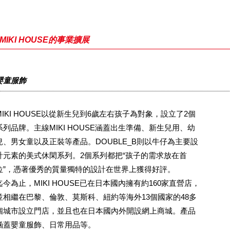
MIKI HOUSE的事業擴展
嬰童服飾
MIKI HOUSE以從新生兒到6歲左右孩子為對象，設立了2個
系列品牌。主線MIKI HOUSE涵蓋出生準備、新生兒用、幼
兒、男女童以及正裝等產品。DOUBLE_B則以牛仔為主要設
計元素的美式休閑系列。2個系列都把“孩子的需求放在首
位”，憑著優秀的質量獨特的設計在世界上獲得好評。
迄今為止，MIKI HOUSE已在日本國內擁有約160家直營店，
並相繼在巴黎、倫敦、莫斯科、紐約等海外13個國家的48多
個城市設立門店，並且也在日本國內外開設網上商城。產品
涵蓋嬰童服飾、日常用品等。