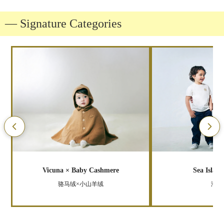
― Signature Categories
Vicuna × Baby Cashmere
Sea Islan
骆马绒×小山羊绒
海岛