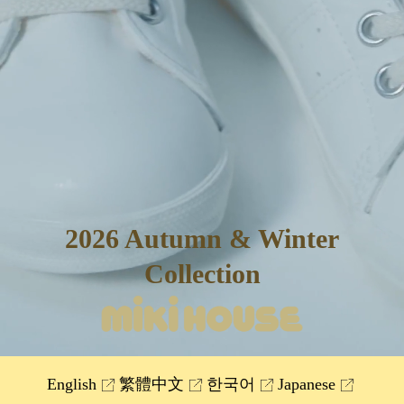
2026 Autumn & Winter
Collection
English
繁體中文
한국어
Japanese