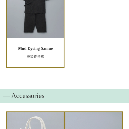
Mud Dyeing Samue
泥染作務衣
― Accessories