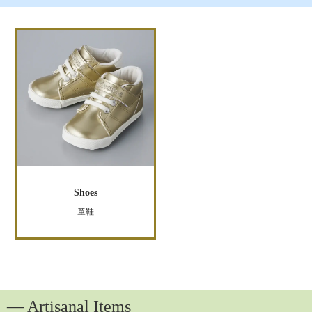
Shoes
童鞋
― Artisanal Items