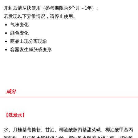
开封后请尽快使用（参考期限为6个月～1年）。
若发现以下异常情况，请停止使用。
气味变化
颜色变化
商品出现分离现象
容器发生膨胀或变形
成分
【洗发水】
水、月桂基葡糖苷、甘油、椰油酰胺丙基甜菜碱、椰油酰甲基丙
氨酸钠、月桂酰水解丝蛋白钠、椰油酰水解胶原蛋白钾、椰油酰