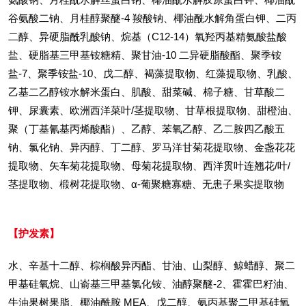
谷氨酸二钠、月桂醇聚醚-4 羧酸钠、椰油酰水解角蛋白钾、二丙
二醇、异硬脂酰乳酸钠、烷基（C12-14）氧羟丙基精氨酸盐酸
盐、硬脂基三甲基铵糖精、聚甘油-10 二异硬脂酸酯、聚季铵
盐-7、聚季铵盐-10、戊二醇、褐藻提取物、红藻提取物、乳酸、
乙基二乙醇铵水解米蛋白、肌酸、甜菜碱、棉子糖、甘草酸二
钾、尿囊素、欧洲西洋菜叶/茎提取物、甘草根提取物、甜橙油、
聚（丁基氰基丙烯酸酯）、乙醇、苯氧乙醇、乙二胺四乙酸五
钠、氯化钠、异丙醇、丁二醇、罗马洋甘菊花提取物、金盏花花
提取物、矢车菊花提取物、母菊花提取物、西洋贯叶连翘花/叶/
茎提取物、椴树花提取物、α-葡聚糖寡糖、无患子果实提取物
【护发素】
水、辛基十二醇、棕榈酸异丙酯、甘油、山梨醇、鲸蜡醇、聚二
甲基硅氧烷、山嵛基三甲基氯化铵、油醇聚醚-2、霍霍巴籽油、
牛油果树果脂、椰油酰胺 MEA、戊二醇、氨丙基聚二甲基硅氧