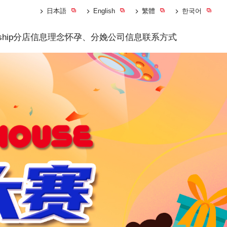
日本語
English
繁體
한국어
ship
分店信息
理念
怀孕、分娩
公司信息
联系方式