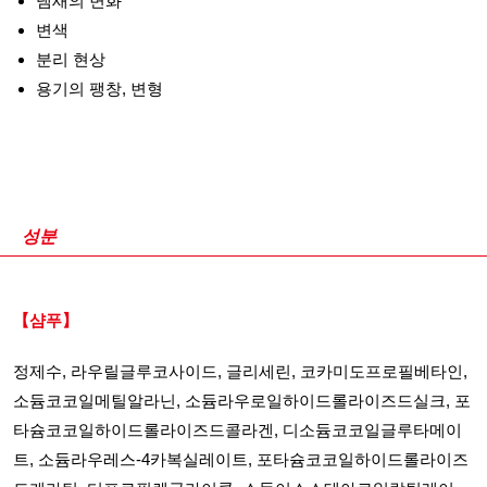
냄새의 변화
변색
분리 현상
용기의 팽창, 변형
성분
【샴푸】
정제수, 라우릴글루코사이드, 글리세린, 코카미도프로필베타인,
소듐코코일메틸알라닌, 소듐라우로일하이드롤라이즈드실크, 포
타슘코코일하이드롤라이즈드콜라겐, 디소듐코코일글루타메이
트, 소듐라우레스-4카복실레이트, 포타슘코코일하이드롤라이즈