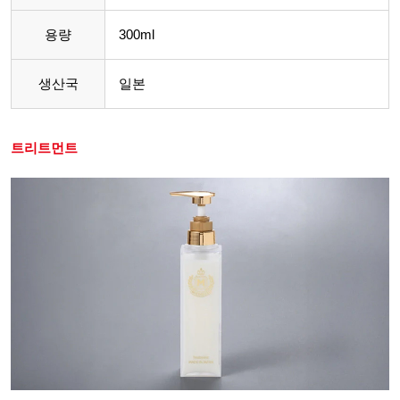
용량
300ml
생산국
일본
트리트먼트