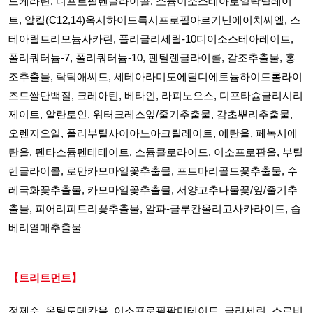
드케라틴, 디프로필렌글라이콜, 소듐이소스테아로일락틸레이
트, 알킬(C12,14)옥시하이드록시프로필아르기닌에이치씨엘, 스
테아릴트리모늄사카린, 폴리글리세릴-10디이소스테아레이트,
폴리쿼터늄-7, 폴리쿼터늄-10, 펜틸렌글라이콜, 갈조추출물, 홍
조추출물, 락틱애씨드, 세테아라미도에틸디에토늄하이드롤라이
즈드쌀단백질, 크레아틴, 베타인, 라피노오스, 디포타슘글리시리
제이트, 알란토인, 워터크레스잎/줄기추출물, 감초뿌리추출물,
오렌지오일, 폴리부틸사이아노아크릴레이트, 에탄올, 페녹시에
탄올, 펜타소듐펜테테이트, 소듐클로라이드, 이소프로판올, 부틸
렌글라이콜, 로만카모마일꽃추출물, 포트마리골드꽃추출물, 수
레국화꽃추출물, 카모마일꽃추출물, 서양고추나물꽃/잎/줄기추
출물, 피어리피트리꽃추출물, 알파-글루칸올리고사카라이드, 솝
베리열매추출물
【트리트먼트】
정제수, 옥틸도데칸올, 이소프로필팔미테이트, 글리세린, 소르비