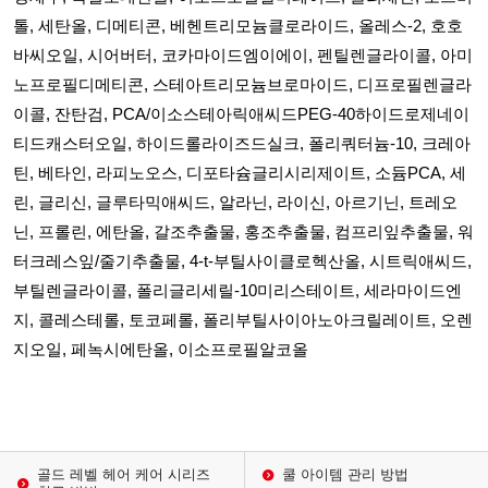
톨, 세탄올, 디메티콘, 베헨트리모늄클로라이드, 올레스-2, 호호
바씨오일, 시어버터, 코카마이드엠이에이, 펜틸렌글라이콜, 아미
노프로필디메티콘, 스테아트리모늄브로마이드, 디프로필렌글라
이콜, 잔탄검, PCA/이소스테아릭애씨드PEG-40하이드로제네이
티드캐스터오일, 하이드롤라이즈드실크, 폴리쿼터늄-10, 크레아
틴, 베타인, 라피노오스, 디포타슘글리시리제이트, 소듐PCA, 세
린, 글리신, 글루타믹애씨드, 알라닌, 라이신, 아르기닌, 트레오
닌, 프롤린, 에탄올, 갈조추출물, 홍조추출물, 컴프리잎추출물, 워
터크레스잎/줄기추출물, 4-t-부틸사이클로헥산올, 시트릭애씨드,
부틸렌글라이콜, 폴리글리세릴-10미리스테이트, 세라마이드엔
지, 콜레스테롤, 토코페롤, 폴리부틸사이아노아크릴레이트, 오렌
지오일, 페녹시에탄올, 이소프로필알코올
골드 레벨 헤어 케어 시리즈
쿨 아이템 관리 방법