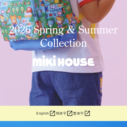
2026 Spring & Summer
Collection
open_in_new
open_in_new
open_in_new
English
簡体字
繁体字