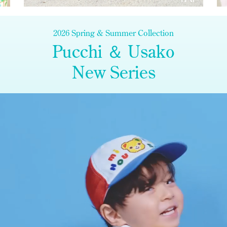
2026 Spring & Summer Collection
Pucchi ＆ Usako
New Series